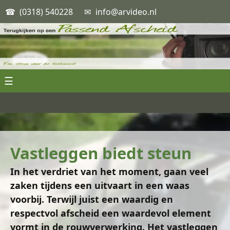
☎
(0318) 540228
✉
info@arvideo.nl
Spring
naar
inhoud
Vastleggen biedt steun
In het verdriet van het moment, gaan veel
zaken tijdens een uitvaart in een waas
voorbij. Terwijl juist een waardig en
respectvol afscheid een waardevol element
vormt in de rouwverwerking. Het vastleggen